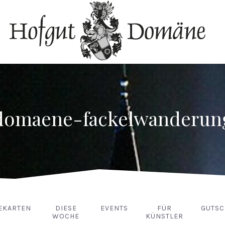
domaene-fackelwanderun
EKARTEN
DIESE
EVENTS
FÜR
GUTSC
WOCHE
KÜNSTLER