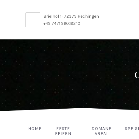
Brielhof 1 · 72379 Hechingen
+49 7471 960.192.10
HOME
FESTE
DOMÄNE
SPEIS
FEIERN
AREAL