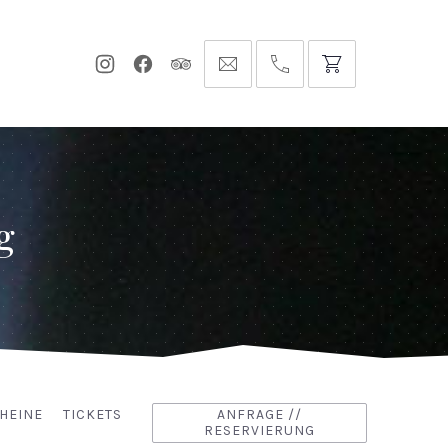
Neues
Neues
Neues
info@hofgut-
0049747196019210
Fenster
Fenster
Fenster
domaene.de
g
HEINE
TICKETS
ANFRAGE //
RESERVIERUNG