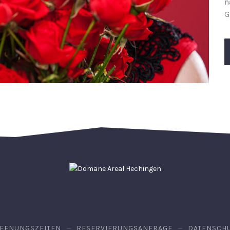
n
G
FFNUNGSZEITEN
RESERVIERUNGSANFRAGE
DATENSCH