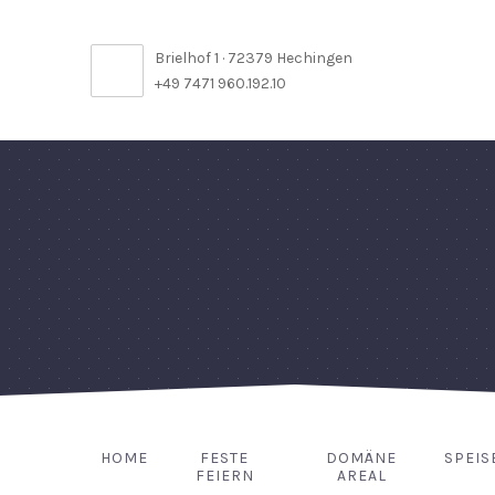
Brielhof 1 · 72379 Hechingen
+49 7471 960.192.10
HOME
FESTE
DOMÄNE
SPEIS
FEIERN
AREAL