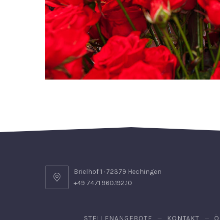
Brielhof 1 · 72379 Hechingen
+49 7471 960.192.10
STELLENANGEBOTE
KONTAKT
Ö