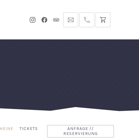
Neues
Neues
Neues
info@hofgut-
0049747196019210
Fenster
Fenster
Fenster
domaene.de
HEINE
TICKETS
ANFRAGE //
RESERVIERUNG