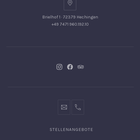
Brielhof 1 · 72379 Hechingen
+49 7471 960.192.10
Neues
Neues
Neues
Fenster
Fenster
Fenster
info@hofgut-
0049747196019210
domaene.de
STELLENANGEBOTE