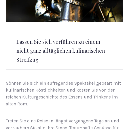
Lassen Sie sich verführen zu einem
nicht ganz alltäglichen kulinarischen
Streifzug
Gön­nen Sie sich ein auf­re­gen­des Spek­ta­kel ge­paart mit
ku­li­na­ri­schen Köst­lich­kei­ten und kosten Sie von der
reichen Kulturgeschichte des Essens und Trinkens im
alten Rom.
Tre­ten Sie eine Reise in längst ver­gan­ge­ne Tage an und
ver­zau­bern Sie alle Ihre Sinne. Traum­haf­te Ge­nüs­se für