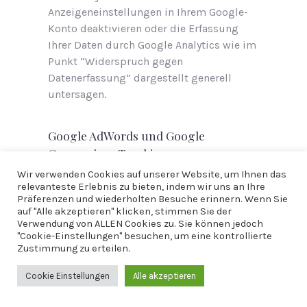
Anzeigeneinstellungen in Ihrem Google-
Konto deaktivieren oder die Erfassung
Ihrer Daten durch Google Analytics wie im
Punkt “Widerspruch gegen
Datenerfassung” dargestellt generell
untersagen.
Google AdWords und Google
Conversion-Tracking
Wir verwenden Cookies auf unserer Website, um Ihnen das
Diese Website verwendet Google AdWords.
relevanteste Erlebnis zu bieten, indem wir uns an Ihre
AdWords ist ein Online-Werbeprogramm
Präferenzen und wiederholten Besuche erinnern. Wenn Sie
der Google Inc., 1600 Amphitheatre
auf "Alle akzeptieren" klicken, stimmen Sie der
Verwendung von ALLEN Cookies zu. Sie können jedoch
Parkway, Mountain View, CA 94043, United
"Cookie-Einstellungen" besuchen, um eine kontrollierte
States (“Google”). Im Rahmen von Google
Zustimmung zu erteilen.
AdWords nutzen wir das so genannte
Conversion-Tracking. Wenn Sie auf eine
Cookie Einstellungen
Alle akzeptieren
von Google geschaltete Anzeige klicken