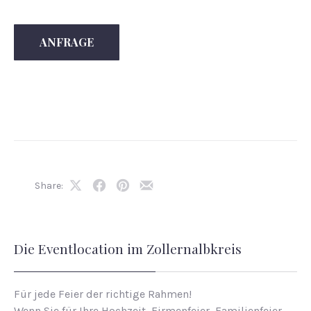
ANFRAGE
Share:
Share
Share
Share
Share
on
on
on
by
X
Facebook
Pinterest
Email
Die Eventlocation im Zollernalbkreis
Für jede Feier der richtige Rahmen!
Wenn Sie für Ihre Hochzeit, Firmenfeier, Familienfeier