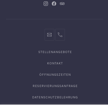
Neues
Neues
Neues
Fenster
Fenster
Fenster
info@hofgut-
0049747196019210
domaene.de
STELLENANGEBOTE
KONTAKT
ÖFFNUNGSZEITEN
RESERVIERUNGSANFRAGE
DATENSCHUTZBELEHRUNG