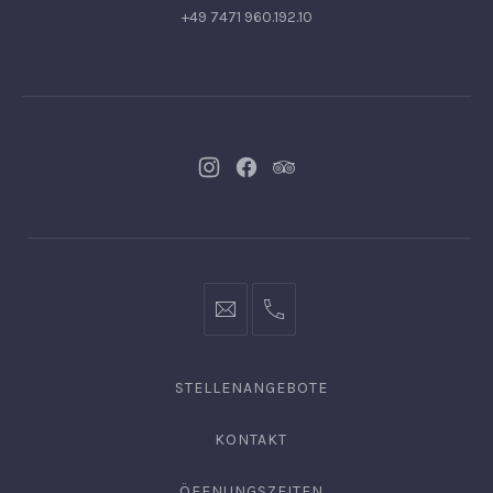
+49 7471 960.192.10
Neues
Neues
Neues
Fenster
Fenster
Fenster
info@hofgut-
0049747196019210
domaene.de
STELLENANGEBOTE
KONTAKT
ÖFFNUNGSZEITEN