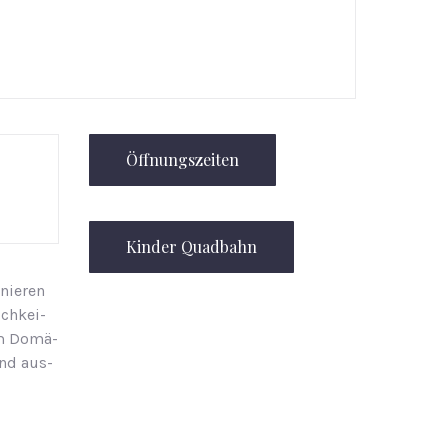
Öffnungszeiten
Kinder Quadbahn
­nie­ren
ich­kei­
im Do­mä­
end aus­