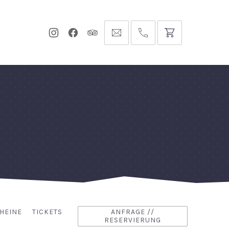
Neues
Neues
Neues
info@hofgut-
0049747196019210
Fenster
Fenster
Fenster
domaene.de
HEINE
TICKETS
ANFRAGE //
RESERVIERUNG