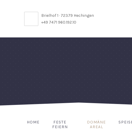
Brielhof 1 · 72379 Hechingen
+49 7471 960.192.10
HOME
FESTE
DOMÄNE
SPEIS
FEIERN
AREAL