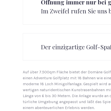
Öffnung immer nur bei g
Im Zweifel rufen Sie uns bi
Der ein­zig­ar­ti­ge Golf-Sp
Auf über 7.500qm Fläche bietet der Domäne Golf
einen Adventure Golfplatz mit 18 Bahnen wie ein
moderne 18 Loch Minigolfanlage. Ge­spielt wird a
wer­ti­gen na­turiden­ti­schen Kunst­ra­sen­bah­nen mi
Länge von 6 bis 30 Me­tern. Die An­la­ge wurde an 
tür­li­che Um­ge­bung an­ge­passt und läßt das Spie
einem aben­teu­er­li­chen Er­leb­nis wer­den.