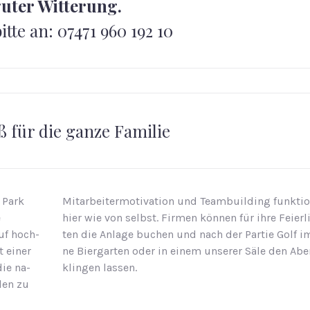
uter Witterung.
tte an: 07471 960 192 10
aß für die ganze Fa­mi­lie
 Park
Mit­ar­bei­ter­mo­ti­va­ti­on und Team­buil­ding funk­tio
e
hier wie von selbst. Fir­men kön­nen für ihre Fei­er­l
uf hoch­
ten die An­la­ge bu­chen und nach der Par­tie Golf 
t einer
ne Bier­gar­ten oder in einem un­se­rer Säle den Ab
die na­
klin­gen las­sen.
­len zu