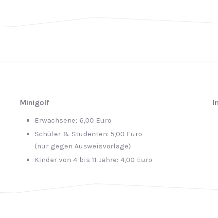
Mi­ni­golf
I
Er­wach­se­ne; 6,00 Euro
Schü­ler & Stu­den­ten: 5,00 Euro
(nur gegen Aus­weis­vor­la­ge)
Kin­der von 4 bis 11 Jahre: 4,00 Euro