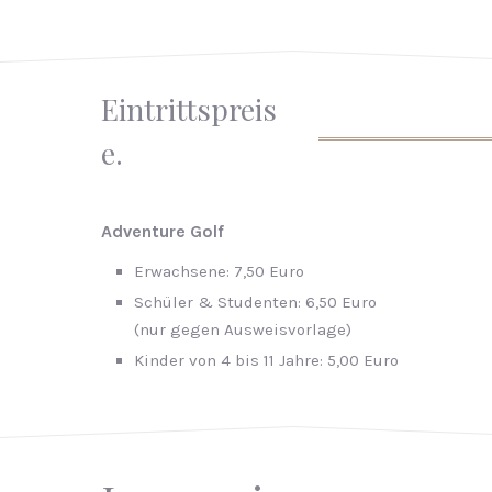
Eintrittspreis
e.
Ad­ven­ture Golf
Er­wach­se­ne: 7,50 Euro
Schü­ler & Stu­den­ten: 6,50 Euro
(nur gegen Aus­weis­vor­la­ge)
Kin­der von 4 bis 11 Jahre: 5,00 Euro