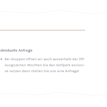
ndividuelle Anfrage
Bei Grup­pen öff­nen wir auch aus­ser­halb der Öff­
nungs­zei­ten. Möch­ten Sie den Golf­park ex­clu­si­
ve nut­zen dann stel­len Sie uns eine An­fra­ge!