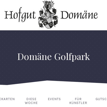
Domäne Golfpark
EKARTEN
DIESE
EVENTS
FÜR
GUTSC
WOCHE
KÜNSTLER