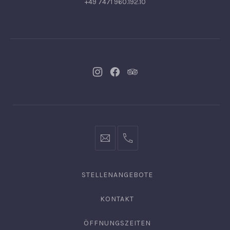
+49 7471 960.192.10
Neues
Neues
Neues
Fenster
Fenster
Fenster
info@hofgut-
0049747196019210
domaene.de
STELLENANGEBOTE
KONTAKT
ÖFFNUNGSZEITEN