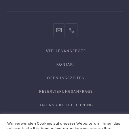
Fenster
Fenster
Fenster
info@hofgut-
0049747196019210
domaene.de
STELLENANGEBOTE
KONTAKT
ÖFFNUNGSZEITEN
RESERVIERUNGSANFRAGE
DATENSCHUTZBELEHRUNG
AGB
Wir verwenden Cookies auf unserer Website, um Ihnen das
relevanteste Erlebnis zu bieten, indem wir uns an Ihre