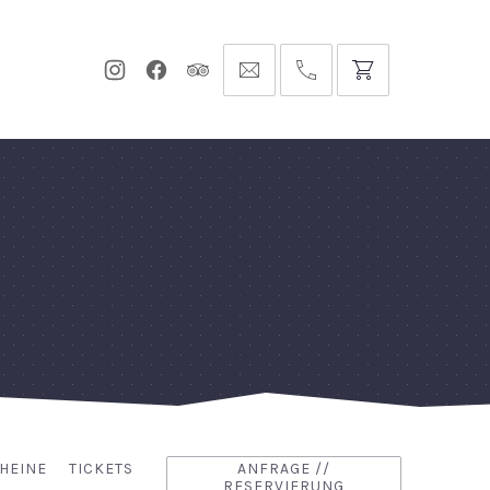
Neues
Neues
Neues
info@hofgut-
0049747196019210
Fenster
Fenster
Fenster
domaene.de
HEINE
TICKETS
ANFRAGE //
RESERVIERUNG