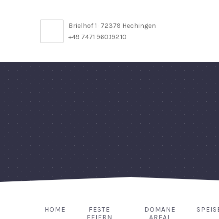
Brielhof 1 · 72379 Hechingen
+49 7471 960.192.10
HOME
FESTE
DOMÄNE
SPEIS
FEIERN
AREAL