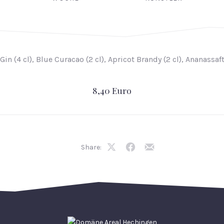
Gin (4 cl), Blue Curacao (2 cl), Apricot Brandy (2 cl), Ananassaf
8,40 Euro
Share:
Share
Share
Share
on
on
by
X
Facebook
Email