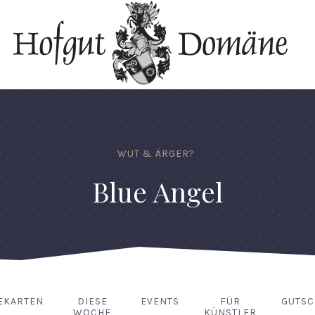
WUT & ÄRGER?
Blue Angel
EKARTEN
DIESE
EVENTS
FÜR
GUTSC
WOCHE
KÜNSTLER