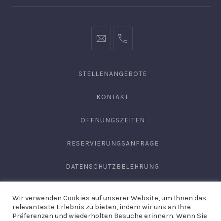
info@hofgut-
0049747196019210
domaene.de
STELLENANGEBOTE
KONTAKT
ÖFFNUNGSZEITEN
RESERVIERUNGSANFRAGE
DATENSCHUTZBELEHRUNG
AGB
Wir verwenden Cookies auf unserer Website, um Ihnen das
relevanteste Erlebnis zu bieten, indem wir uns an Ihre
IMPRESSUM
Präferenzen und wiederholten Besuche erinnern. Wenn Sie