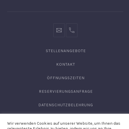
Fenster
Fenster
Fenster
info@hofgut-
0049747196019210
domaene.de
STELLENANGEBOTE
KONTAKT
ÖFFNUNGSZEITEN
RESERVIERUNGSANFRAGE
DATENSCHUTZBELEHRUNG
AGB
Wir verwenden Cookies auf unserer Website, um Ihnen das
relevanteste Erlebnis zu bieten, indem wir uns an Ihre