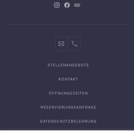
Neues
Neues
Neues
Fenster
Fenster
Fenster
info@hofgut-
0049747196019210
domaene.de
STELLENANGEBOTE
KONTAKT
ÖFFNUNGSZEITEN
RESERVIERUNGSANFRAGE
DATENSCHUTZBELEHRUNG