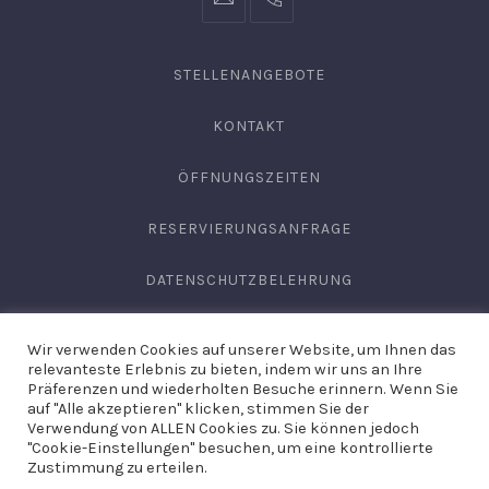
info@hofgut-
0049747196019210
domaene.de
STELLENANGEBOTE
KONTAKT
ÖFFNUNGSZEITEN
RESERVIERUNGSANFRAGE
DATENSCHUTZBELEHRUNG
AGB
Wir verwenden Cookies auf unserer Website, um Ihnen das
relevanteste Erlebnis zu bieten, indem wir uns an Ihre
IMPRESSUM
Präferenzen und wiederholten Besuche erinnern. Wenn Sie
auf "Alle akzeptieren" klicken, stimmen Sie der
Verwendung von ALLEN Cookies zu. Sie können jedoch
"Cookie-Einstellungen" besuchen, um eine kontrollierte
Copyright © 2026
Domäne Areal Hechingen
. Site by
Hirschburg
Zustimmung zu erteilen.
Werbeagentur