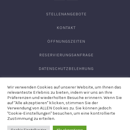
domaene.de
STELLENANGEBOTE
KONTAKT
ÖFFNUNGSZEITEN
RESERVIERUNGSANFRAGE
DATENSCHUTZBELEHRUNG
AGB
Wir verwenden Cookies auf unserer Website, um Ihnen das
relevanteste Erlebnis zu bieten, indem wir uns an Ihre
IMPRESSUM
Präferenzen und wiederholten Besuche erinnern. Wenn Sie
auf "Alle akzeptieren" klicken, stimmen Sie der
Verwendung von ALLEN Cookies zu. Sie können jedoch
"Cookie-Einstellungen" besuchen, um eine kontrollierte
Copyright © 2026
Domäne Areal Hechingen
. Site by
Hirschburg
Zustimmung zu erteilen.
Werbeagentur