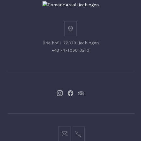
Brielhof 1 · 72379 Hechingen
+49 7471 960.192.10
Neues
Neues
Neues
Fenster
Fenster
Fenster
info@hofgut-
0049747196019210