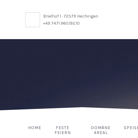
Brielhof 1 · 72379 Hechingen
+49 7471 960.192.10
HOME
FESTE
DOMÄNE
SPEIS
FEIERN
AREAL