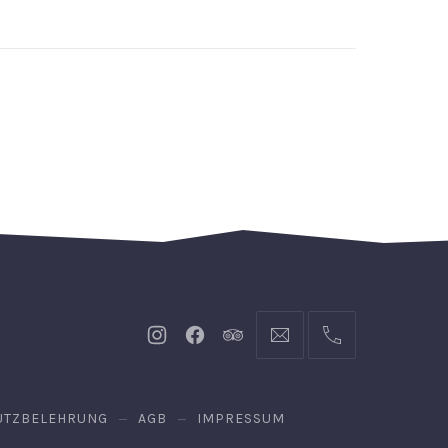
Neues
Neues
Neues
info@hofgut-
004974719601921
Fenster
Fenster
Fenster
domaene.de
UTZBELEHRUNG
AGB
IMPRESSUM