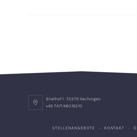
Brielhof 1 · 72379 Hechingen
+49 7471 960.192.10
STELLENANGEBOTE
KONTAKT
Ö