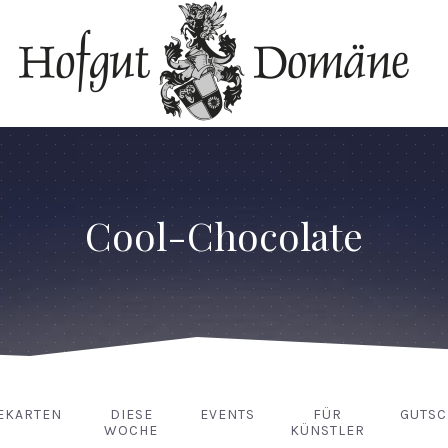
Cool-Chocolate
EKARTEN
DIESE
EVENTS
FÜR
GUTSC
WOCHE
KÜNSTLER