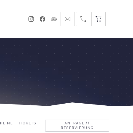
Neues
Neues
Neues
info@hofgut-
0049747196019210
Fenster
Fenster
Fenster
domaene.de
HEINE
TICKETS
ANFRAGE //
RESERVIERUNG