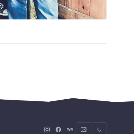
Neues
Neues
Neues
info@hofgut-
004974719601921