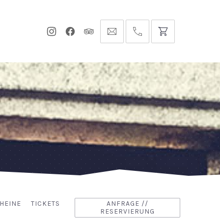
Neues
Neues
Neues
info@hofgut-
0049747196019210
Fenster
Fenster
Fenster
domaene.de
HEINE
TICKETS
ANFRAGE //
RESERVIERUNG