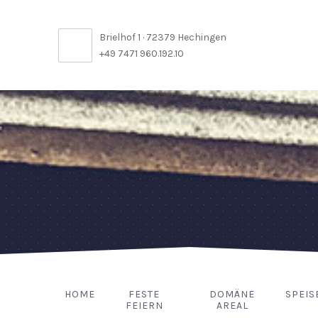
Brielhof 1 · 72379 Hechingen
+49 7471 960.192.10
HOME
FESTE
DOMÄNE
SPEIS
FEIERN
AREAL