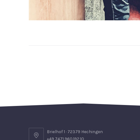
Brielhof 1 · 72379 Hechingen
+49 7471 960.192.10