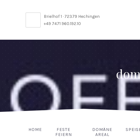
Brielhof 1 · 72379 Hechingen
+49 7471 960.192.10
dom
HOME
FESTE
DOMÄNE
SPEIS
FEIERN
AREAL