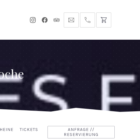
Neues
Neues
Neues
info@hofgut-
0049747196019210
Fenster
Fenster
Fenster
domaene.de
oche
HEINE
TICKETS
ANFRAGE //
RESERVIERUNG