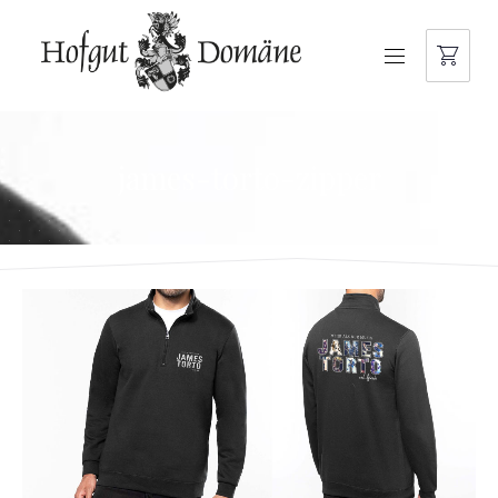
NAVIGATION
james-torto-zipper