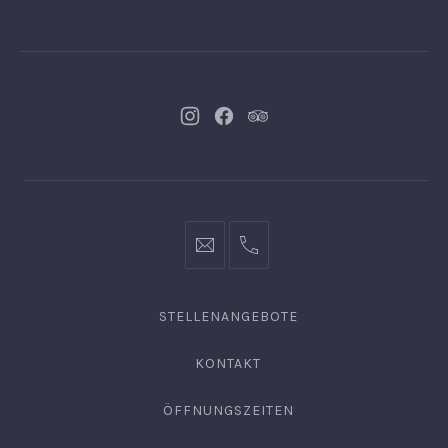
Neues
Neues
Neues
Fenster
Fenster
Fenster
info@hofgut-
0049747196019210
domaene.de
STELLENANGEBOTE
KONTAKT
ÖFFNUNGSZEITEN