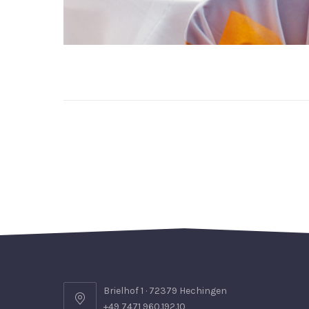
Brielhof 1 · 72379 Hechingen
+49 7471 960.192.10