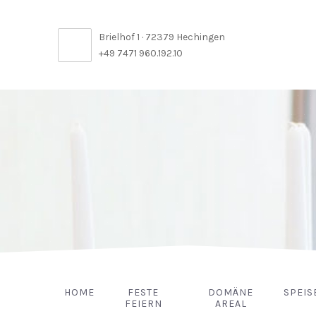
Brielhof 1 · 72379 Hechingen
+49 7471 960.192.10
HOME
FESTE
DOMÄNE
SPEIS
FEIERN
AREAL