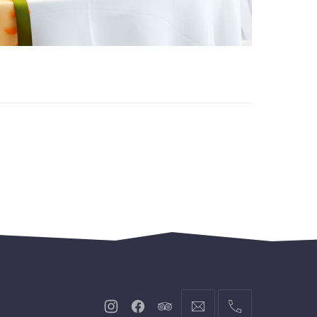
Neues
Neues
Neues
info@hofgut-
004974719601921