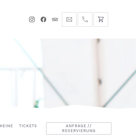
Neues
Neues
Neues
info@hofgut-
0049747196019210
Fenster
Fenster
Fenster
domaene.de
HEINE
TICKETS
ANFRAGE //
RESERVIERUNG