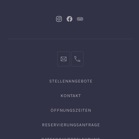
Neues
Neues
Neues
Fenster
Fenster
Fenster
info@hofgut-
0049747196019210
domaene.de
STELLENANGEBOTE
KONTAKT
ÖFFNUNGSZEITEN
RESERVIERUNGSANFRAGE