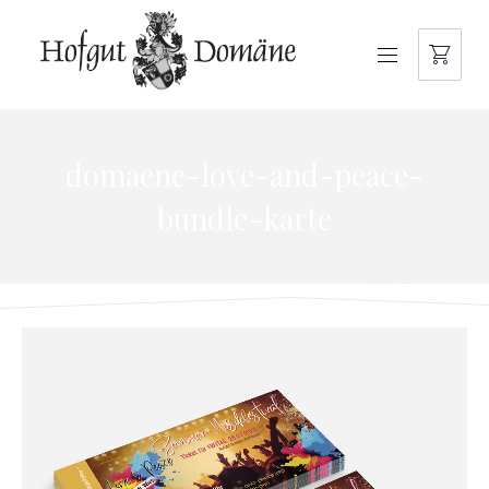
NAVIGATION
domaene-love-and-peace-
bundle-karte