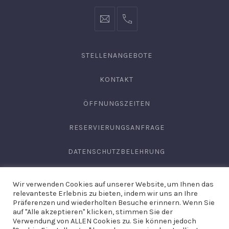
info@hofgut-
0049747196019210
domaene.de
STELLENANGEBOTE
KONTAKT
ÖFFNUNGSZEITEN
RESERVIERUNGSANFRAGE
DATENSCHUTZBELEHRUNG
AGB
Wir verwenden Cookies auf unserer Website, um Ihnen das
relevanteste Erlebnis zu bieten, indem wir uns an Ihre
IMPRESSUM
Präferenzen und wiederholten Besuche erinnern. Wenn Sie
auf "Alle akzeptieren" klicken, stimmen Sie der
Verwendung von ALLEN Cookies zu. Sie können jedoch