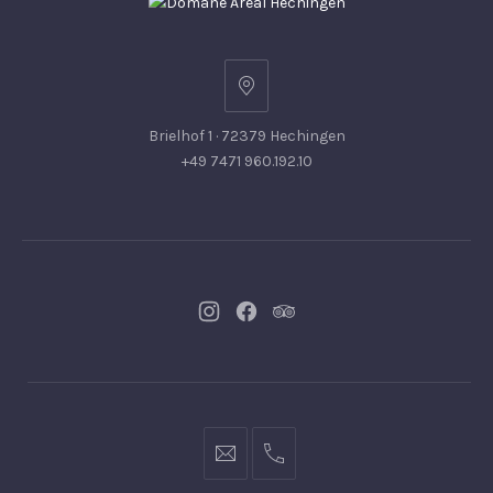
Brielhof 1 · 72379 Hechingen
+49 7471 960.192.10
Neues
Neues
Neues
Fenster
Fenster
Fenster
info@hofgut-
0049747196019210
domaene.de