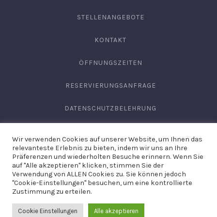
STELLENANGEBOTE
KONTAKT
ÖFFNUNGSZEITEN
RESERVIERUNGSANFRAGE
DATENSCHUTZBELEHRUNG
AGB
Wir verwenden Cookies auf unserer Website, um Ihnen das
relevanteste Erlebnis zu bieten, indem wir uns an Ihre
IMPRESSUM
Präferenzen und wiederholten Besuche erinnern. Wenn Sie
auf "Alle akzeptieren" klicken, stimmen Sie der
Verwendung von ALLEN Cookies zu. Sie können jedoch
"Cookie-Einstellungen" besuchen, um eine kontrollierte
Copyright © 2026
Domäne Areal Hechingen
. Site by
Hirschburg
Zustimmung zu erteilen.
Werbeagentur
Cookie Einstellungen
Alle akzeptieren
WordPress