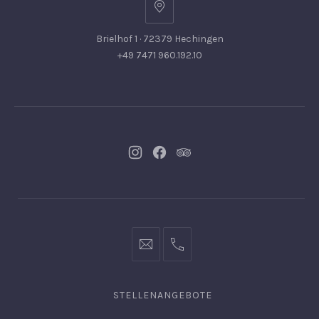
Brielhof 1 · 72379 Hechingen
+49 7471 960.192.10
Neues
Neues
Neues
Fenster
Fenster
Fenster
info@hofgut-
0049747196019210
domaene.de
STELLENANGEBOTE