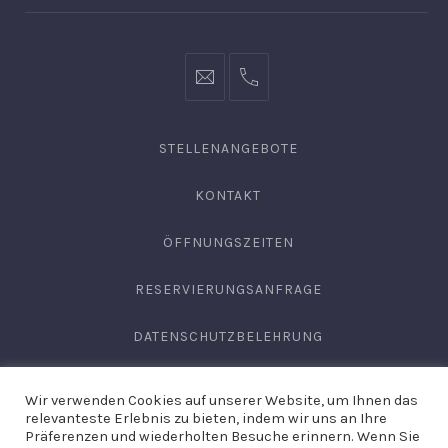
info@hofgut-
0049747196019210
domaene.de
STELLENANGEBOTE
KONTAKT
ÖFFNUNGSZEITEN
RESERVIERUNGSANFRAGE
DATENSCHUTZBELEHRUNG
AGB
Wir verwenden Cookies auf unserer Website, um Ihnen das
relevanteste Erlebnis zu bieten, indem wir uns an Ihre
IMPRESSUM
Präferenzen und wiederholten Besuche erinnern. Wenn Sie