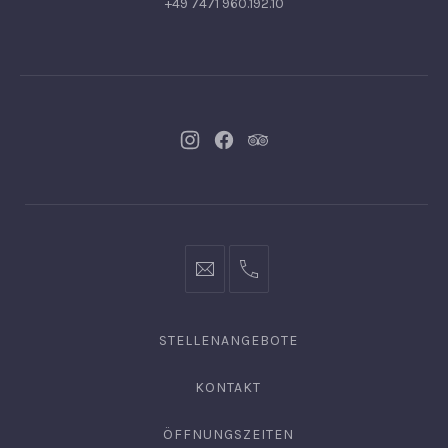
+49 7471 960.192.10
Neues
Neues
Neues
Fenster
Fenster
Fenster
info@hofgut-
0049747196019210
domaene.de
STELLENANGEBOTE
KONTAKT
ÖFFNUNGSZEITEN