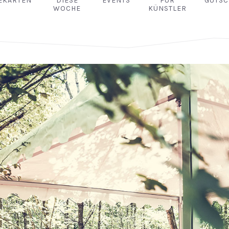
EKARTEN
DIESE
EVENTS
FÜR
GUTSC
WOCHE
KÜNSTLER