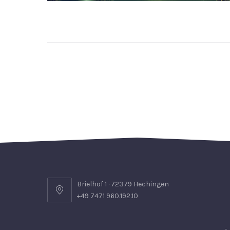
Brielhof 1 · 72379 Hechingen
+49 7471 960.192.10