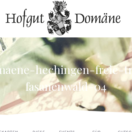
maene-hechingen-freie-t
fasanenwald-04