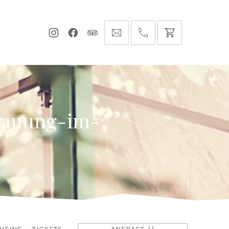
Neues
Neues
Neues
info@hofgut-
0049747196019210
Fenster
Fenster
Fenster
domaene.de
rauung-im-