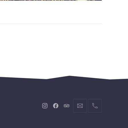
Neues
Neues
Neues
info@hofgut-
004974719601921
Fenster
Fenster
Fenster
domaene.de