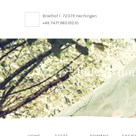
Brielhof 1 · 72379 Hechingen
+49 7471 960.192.10
hofgut-do