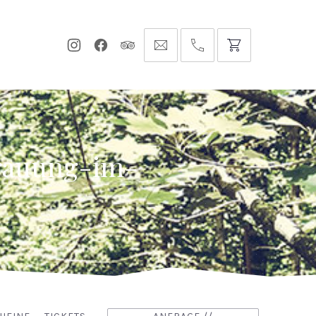
Neues
Neues
Neues
info@hofgut-
0049747196019210
Fenster
Fenster
Fenster
domaene.de
rauung-im-