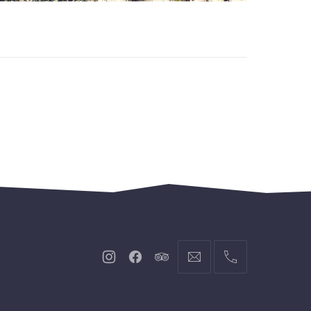
Neues
Neues
Neues
info@hofgut-
004974719601921
Fenster
Fenster
Fenster
domaene.de