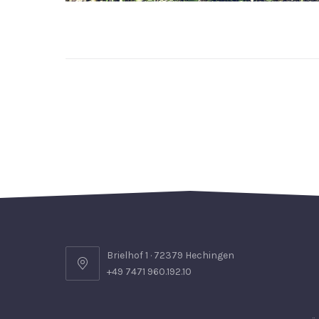
Brielhof 1 · 72379 Hechingen
+49 7471 960.192.10