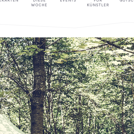
EKARTEN
DIESE
EVENTS
FÜR
GUTSC
WOCHE
KÜNSTLER