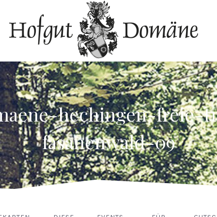
maene-hechingen-freie-t
fasanenwald-09