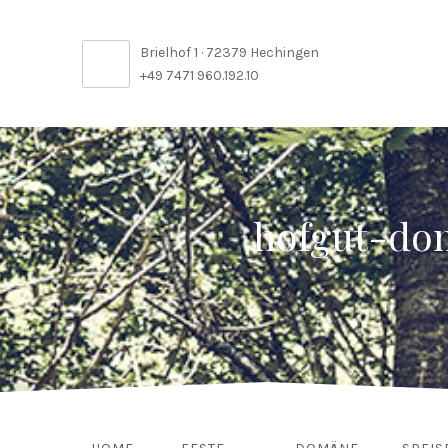
Brielhof 1 · 72379 Hechingen
+49 7471 960.192.10
hofgut-do