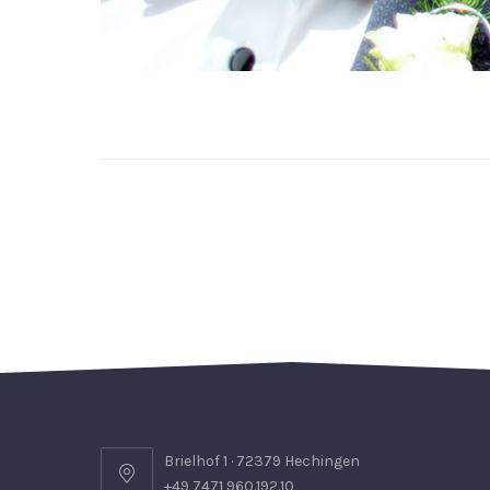
Brielhof 1 · 72379 Hechingen
+49 7471 960.192.10