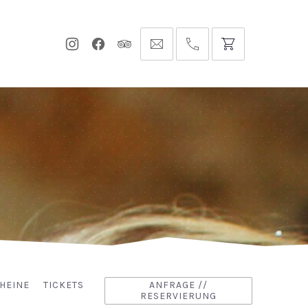
Neues
Neues
Neues
info@hofgut-
0049747196019210
Fenster
Fenster
Fenster
domaene.de
HEINE
TICKETS
ANFRAGE //
RESERVIERUNG