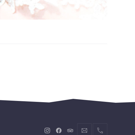
Neues
Neues
Neues
info@hofgut-
004974719601921