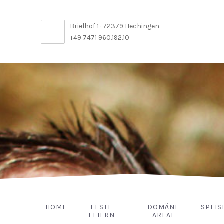
Brielhof 1 · 72379 Hechingen
+49 7471 960.192.10
HOME
FESTE
DOMÄNE
SPEIS
FEIERN
AREAL