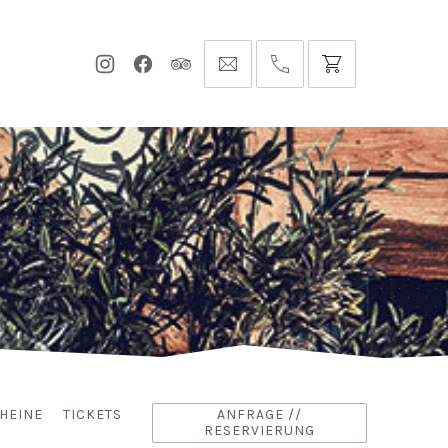
Neues
Neues
Neues
info@hofgut-
0049747196019210
Fenster
Fenster
Fenster
domaene.de
HEINE
TICKETS
ANFRAGE //
RESERVIERUNG