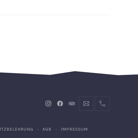
Neues
Neues
Neues
info@hofgut-
004974719601921
Fenster
Fenster
Fenster
domaene.de
UTZBELEHRUNG
AGB
IMPRESSUM