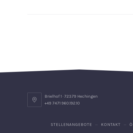
Brielhof 1 · 72379 Hechingen
+49 7471 960.192.10
STELLENANGEBOTE
KONTAKT
Ö