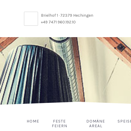
Brielhof 1 · 72379 Hechingen
+49 7471 960.192.10
HOME
FESTE
DOMÄNE
SPEIS
FEIERN
AREAL