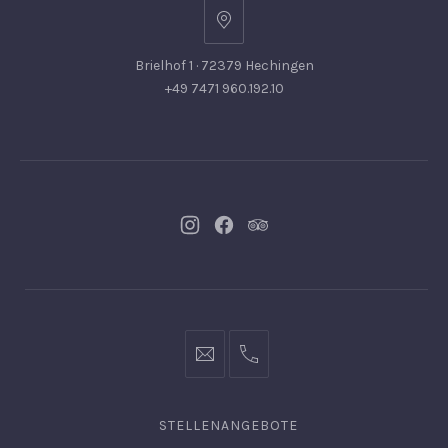
Brielhof 1 · 72379 Hechingen
+49 7471 960.192.10
Neues
Neues
Neues
Fenster
Fenster
Fenster
info@hofgut-
0049747196019210
domaene.de
STELLENANGEBOTE