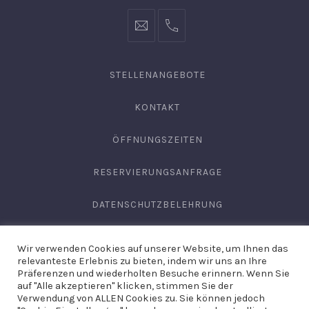
info@hofgut-
0049747196019210
domaene.de
STELLENANGEBOTE
KONTAKT
ÖFFNUNGSZEITEN
RESERVIERUNGSANFRAGE
DATENSCHUTZBELEHRUNG
AGB
Wir verwenden Cookies auf unserer Website, um Ihnen das
relevanteste Erlebnis zu bieten, indem wir uns an Ihre
IMPRESSUM
Präferenzen und wiederholten Besuche erinnern. Wenn Sie
auf "Alle akzeptieren" klicken, stimmen Sie der
Verwendung von ALLEN Cookies zu. Sie können jedoch