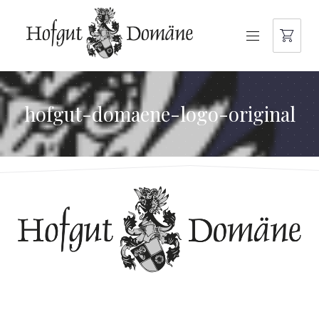
NAVIGATION
hofgut-domaene-logo-original