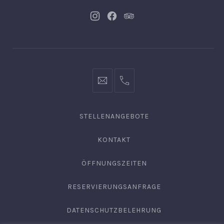
Neues
Neues
Neues
Fenster
Fenster
Fenster
info@hofgut-
0049747196019210
domaene.de
STELLENANGEBOTE
KONTAKT
ÖFFNUNGSZEITEN
RESERVIERUNGSANFRAGE
DATENSCHUTZBELEHRUNG