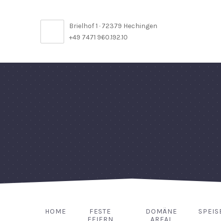
Brielhof 1 · 72379 Hechingen
+49 7471 960.192.10
HOME
FESTE
DOMÄNE
SPEIS
FEIERN
AREAL