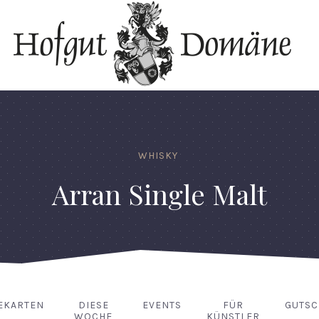
WHISKY
Arran Single Malt
EKARTEN
DIESE
EVENTS
FÜR
GUTSC
WOCHE
KÜNSTLER