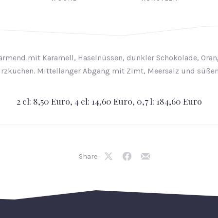
Wärmend mit Karamell, Haselnüssen, dunkler Schokolade, Ora
zkuchen. Mittellanger Abgang mit Zimt, Meersalz und süße
2 cl: 8,50 Euro, 4 cl: 14,60 Euro, 0,7 l: 184,60 Euro
Share:
Share
Share
Share
on
on
by
X
Facebook
Email