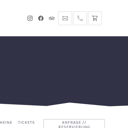
Neues
Neues
Neues
info@hofgut-
0049747196019210
Fenster
Fenster
Fenster
domaene.de
HEINE
TICKETS
ANFRAGE //
RESERVIERUNG