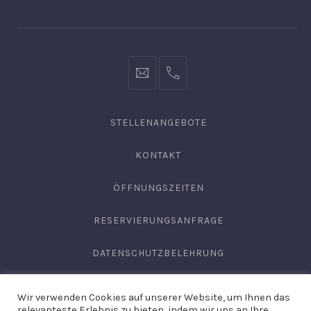
Fenster
Fenster
Fenster
info@hofgut-
0049747196019210
domaene.de
STELLENANGEBOTE
KONTAKT
ÖFFNUNGSZEITEN
RESERVIERUNGSANFRAGE
DATENSCHUTZBELEHRUNG
AGB
Wir verwenden Cookies auf unserer Website, um Ihnen das
relevanteste Erlebnis zu bieten, indem wir uns an Ihre