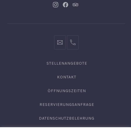
Neues
Neues
Neues
Fenster
Fenster
Fenster
info@hofgut-
0049747196019210
domaene.de
STELLENANGEBOTE
KONTAKT
ÖFFNUNGSZEITEN
RESERVIERUNGSANFRAGE
DATENSCHUTZBELEHRUNG