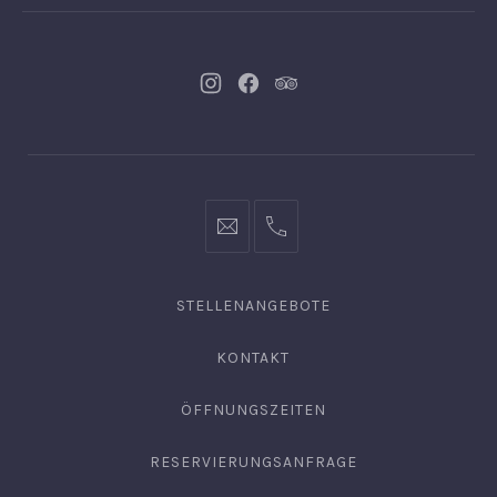
Neues
Neues
Neues
Fenster
Fenster
Fenster
info@hofgut-
0049747196019210
domaene.de
STELLENANGEBOTE
KONTAKT
ÖFFNUNGSZEITEN
RESERVIERUNGSANFRAGE