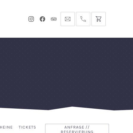
Neues
Neues
Neues
info@hofgut-
0049747196019210
Fenster
Fenster
Fenster
domaene.de
HEINE
TICKETS
ANFRAGE //
RESERVIERUNG