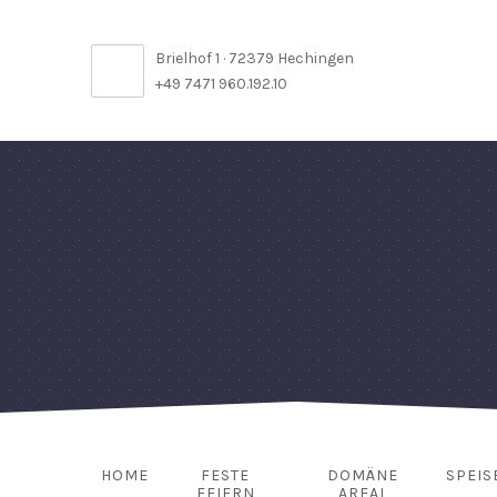
Brielhof 1 · 72379 Hechingen
+49 7471 960.192.10
HOME
FESTE
DOMÄNE
SPEIS
FEIERN
AREAL