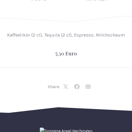
Kaffeelikör (2 cl), Tequila (2 cl), Espresso, Milchschaum
7,30 Euro
Share:
Share
Share
Share
on
on
by
X
Facebook
Email