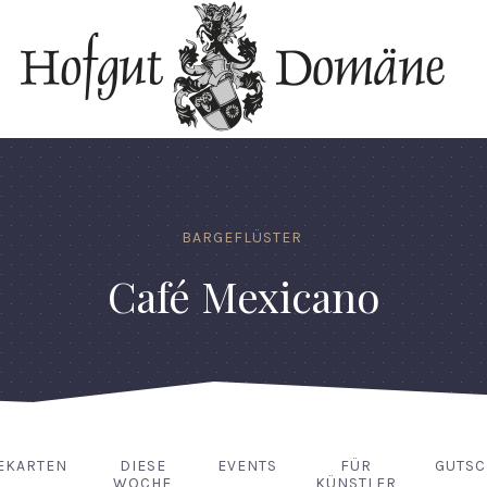
BARGEFLÜSTER
Café Mexicano
EKARTEN
DIESE
EVENTS
FÜR
GUTSC
WOCHE
KÜNSTLER