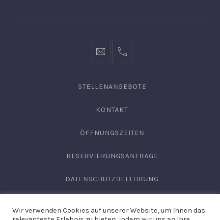
Fenster
Fenster
Fenster
info@hofgut-
0049747196019210
domaene.de
STELLENANGEBOTE
KONTAKT
ÖFFNUNGSZEITEN
RESERVIERUNGSANFRAGE
DATENSCHUTZBELEHRUNG
AGB
Wir verwenden Cookies auf unserer Website, um Ihnen das
relevanteste Erlebnis zu bieten, indem wir uns an Ihre