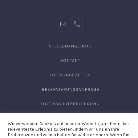
info@hofgut-
0049747196019210
domaene.de
STELLENANGEBOTE
KONTAKT
ÖFFNUNGSZEITEN
RESERVIERUNGSANFRAGE
DATENSCHUTZBELEHRUNG
AGB
Wir verwenden Cookies auf unserer Website, um Ihnen das
relevanteste Erlebnis zu bieten, indem wir uns an Ihre
IMPRESSUM
Präferenzen und wiederholten Besuche erinnern. Wenn Sie