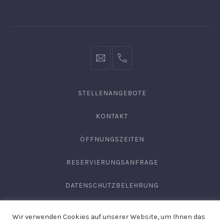
Fenster
Fenster
Fenster
info@hofgut-
0049747196019210
domaene.de
STELLENANGEBOTE
KONTAKT
ÖFFNUNGSZEITEN
RESERVIERUNGSANFRAGE
DATENSCHUTZBELEHRUNG
AGB
Wir verwenden Cookies auf unserer Website, um Ihnen das