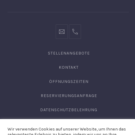
Fenster
Fenster
Fenster
info@hofgut-
0049747196019210
domaene.de
STELLENANGEBOTE
KONTAKT
ÖFFNUNGSZEITEN
RESERVIERUNGSANFRAGE
DATENSCHUTZBELEHRUNG
AGB
Wir verwenden Cookies auf unserer Website, um Ihnen das
relevanteste Erlebnis zu bieten, indem wir uns an Ihre