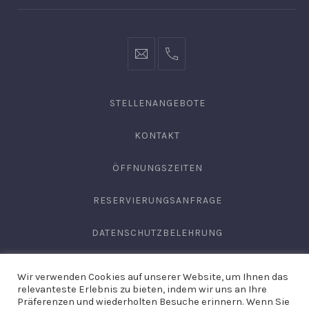
info@hofgut-
0049747196019210
domaene.de
STELLENANGEBOTE
KONTAKT
ÖFFNUNGSZEITEN
RESERVIERUNGSANFRAGE
DATENSCHUTZBELEHRUNG
AGB
Wir verwenden Cookies auf unserer Website, um Ihnen das
relevanteste Erlebnis zu bieten, indem wir uns an Ihre
IMPRESSUM
Präferenzen und wiederholten Besuche erinnern. Wenn Sie