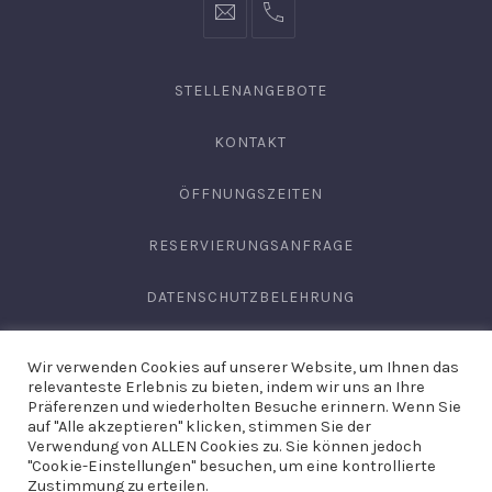
info@hofgut-
0049747196019210
domaene.de
STELLENANGEBOTE
KONTAKT
ÖFFNUNGSZEITEN
RESERVIERUNGSANFRAGE
DATENSCHUTZBELEHRUNG
AGB
Wir verwenden Cookies auf unserer Website, um Ihnen das
relevanteste Erlebnis zu bieten, indem wir uns an Ihre
IMPRESSUM
Präferenzen und wiederholten Besuche erinnern. Wenn Sie
auf "Alle akzeptieren" klicken, stimmen Sie der
Verwendung von ALLEN Cookies zu. Sie können jedoch
"Cookie-Einstellungen" besuchen, um eine kontrollierte
Copyright © 2026
Domäne Areal Hechingen
. Site by
Hirschburg
Zustimmung zu erteilen.