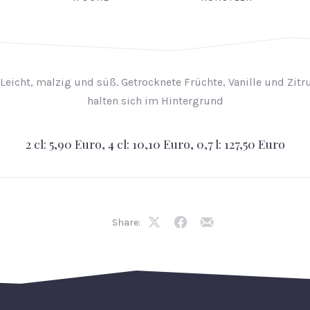
. Leicht, malzig und süß. Getrocknete Früchte, Vanille und Zit
halten sich im Hintergrund
2 cl: 5,90 Euro, 4 cl: 10,10 Euro, 0,7 l: 127,50 Euro
Share:
Share
Share
Share
on
on
by
X
Facebook
Email