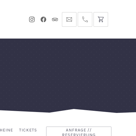
Neues
Neues
Neues
info@hofgut-
0049747196019210
Fenster
Fenster
Fenster
domaene.de
HEINE
TICKETS
ANFRAGE //
RESERVIERUNG