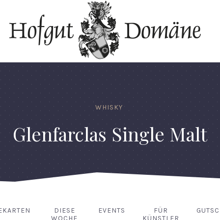
WHISKY
Glenfarclas Single Malt
EKARTEN
DIESE
EVENTS
FÜR
GUTSC
WOCHE
KÜNSTLER