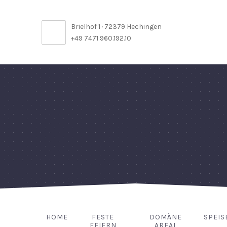
Brielhof 1 · 72379 Hechingen
+49 7471 960.192.10
HOME
FESTE
DOMÄNE
SPEIS
FEIERN
AREAL