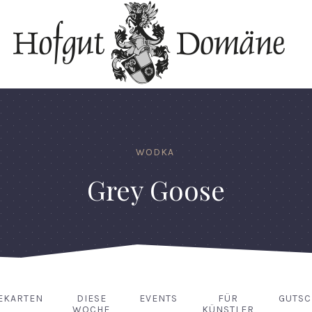
WODKA
Grey Goose
EKARTEN
DIESE
EVENTS
FÜR
GUTSC
WOCHE
KÜNSTLER