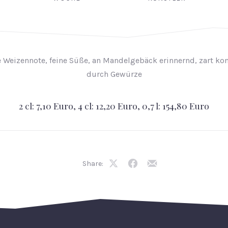
 Weizennote, feine Süße, an Mandelgebäck erinnernd, zart kon
durch Gewürze
2 cl: 7,10 Euro, 4 cl: 12,20 Euro, 0,7 l: 154,80 Euro
Share:
Share
Share
Share
on
on
by
X
Facebook
Email