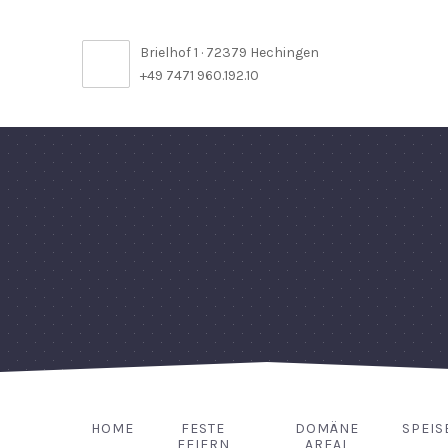
Brielhof 1 · 72379 Hechingen
+49 7471 960.192.10
HOME
FESTE
DOMÄNE
SPEIS
FEIERN
AREAL