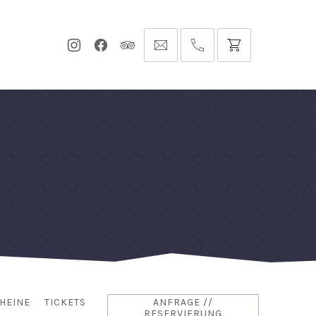
Neues
Neues
Neues
info@hofgut-
0049747196019210
Fenster
Fenster
Fenster
domaene.de
HEINE
TICKETS
ANFRAGE //
RESERVIERUNG