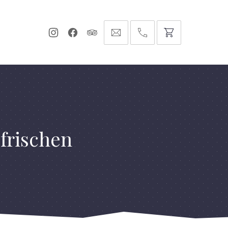
Neues
Neues
Neues
info@hofgut-
0049747196019210
Fenster
Fenster
Fenster
domaene.de
frischen