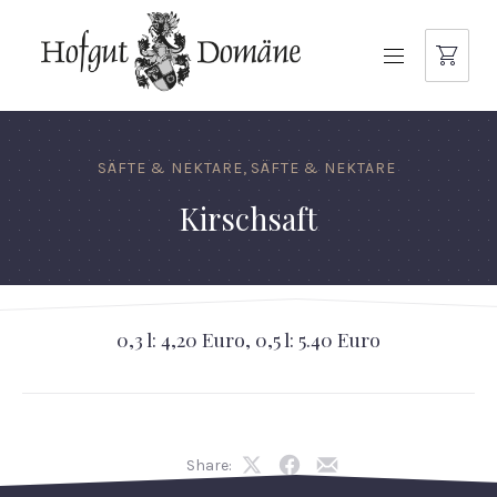
NAVIGATION
SÄFTE & NEKTARE
,
SÄFTE & NEKTARE
Kirschsaft
0,3 l: 4,20 Euro, 0,5 l: 5.40 Euro
Share:
Share
Share
Share