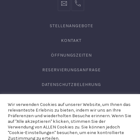
info@hofgut-
0049747196019210
domaene.de
STELLENANGEBOTE
KONTAKT
ÖFFNUNGSZEITEN
RESERVIERUNGSANFRAGE
DATENSCHUTZBELEHRUNG
AGB
Wir verwenden Cookies auf unserer Website, um Ihnen das
relevanteste Erlebnis zu bieten, indem wir uns an Ihre
IMPRESSUM
Präferenzen und wiederholten Besuche erinnern. Wenn Sie
auf "Alle akzeptieren" klicken, stimmen Sie der
Verwendung von ALLEN Cookies zu. Sie können jedoch
"Cookie-Einstellungen" besuchen, um eine kontrollierte
Copyright © 2026
Domäne Areal Hechingen
. Site by
Hirschburg
Zustimmung zu erteilen.