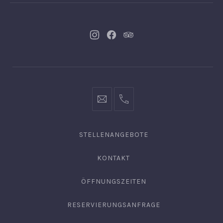
Neues
Neues
Neues
Fenster
Fenster
Fenster
info@hofgut-
0049747196019210
domaene.de
STELLENANGEBOTE
KONTAKT
ÖFFNUNGSZEITEN
RESERVIERUNGSANFRAGE