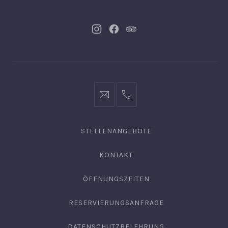
Neues
Neues
Neues
Fenster
Fenster
Fenster
info@hofgut-
0049747196019210
domaene.de
STELLENANGEBOTE
KONTAKT
ÖFFNUNGSZEITEN
RESERVIERUNGSANFRAGE
DATENSCHUTZBELEHRUNG