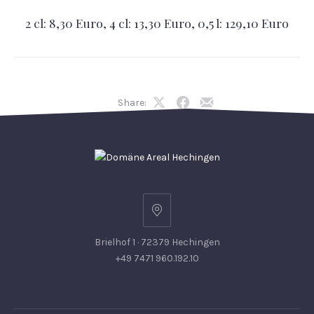
2 cl: 8,30 Euro, 4 cl: 13,30 Euro, 0,5 l: 129,10 Euro
Share:
Share
Share
Share
on
on
by
X
Facebook
Email
Brielhof 1 · 72379 Hechingen
+49 7471 960.192.10